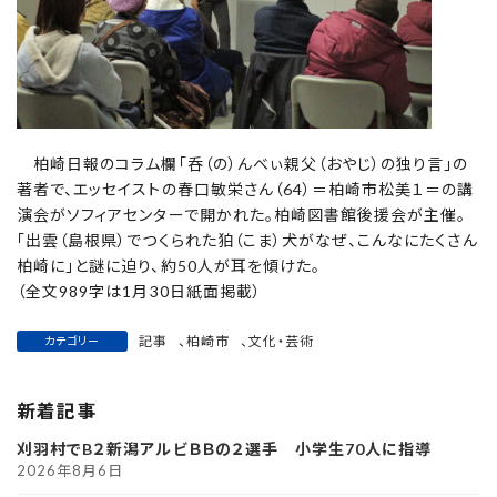
柏崎日報のコラム欄「呑（の）んべぃ親父（おやじ）の独り言」の
著者で、エッセイストの春口敏栄さん（64）＝柏崎市松美１＝の講
演会がソフィアセンターで開かれた。柏崎図書館後援会が主催。
「出雲（島根県）でつくられた狛（こま）犬がなぜ、こんなにたくさん
柏崎に」と謎に迫り、約50人が耳を傾けた。
（全文989字は1月30日紙面掲載）
記事
、
柏崎市
、
文化・芸術
カテゴリー
新着記事
刈羽村でB２新潟アルビＢＢの２選手 小学生70人に指導
2026年8月6日