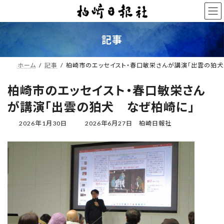
コ
ナ
ン
ビ
テ
ゲ
ン
ー
記事
ツ
シ
へ
ョ
ス
ン
ホーム
記事
柏崎市のエッセイスト・春口敏栄さんが講演「出雲の狛
キ
に
ッ
移
柏崎市のエッセイスト・春口敏栄さん
プ
動
が講演「出雲の狛犬 なぜ柏崎に」
最
2026年1月30日
2026年6月27日
柏崎日報社
終
更
新
日
時
: