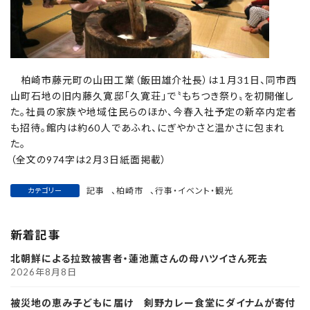
柏崎市藤元町の山田工業（飯田雄介社長）は１月31日、同市西
山町石地の旧内藤久寛邸「久寛荘」で〝もちつき祭り〟を初開催し
た。社員の家族や地域住民らのほか、今春入社予定の新卒内定者
も招待。館内は約60人であふれ、にぎやかさと温かさに包まれ
た。
（全文の974字は2月3日紙面掲載）
記事
、
柏崎市
、
行事・イベント・観光
カテゴリー
新着記事
北朝鮮による拉致被害者・蓮池薫さんの母ハツイさん死去
2026年8月8日
被災地の恵み子どもに届け 剣野カレー食堂にダイナムが寄付