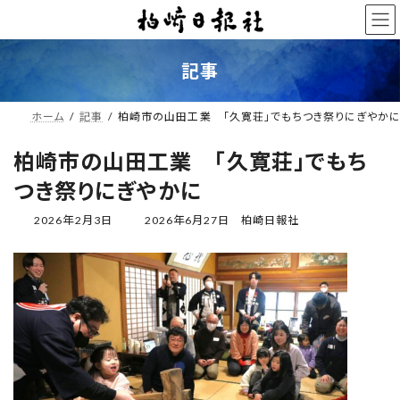
コ
ナ
ン
ビ
テ
ゲ
ン
ー
記事
ツ
シ
へ
ョ
ス
ン
ホーム
記事
柏崎市の山田工業 「久寛荘」でもちつき祭りにぎやか
キ
に
ッ
移
柏崎市の山田工業 「久寛荘」でもち
プ
動
つき祭りにぎやかに
最
2026年2月3日
2026年6月27日
柏崎日報社
終
更
新
日
時
: