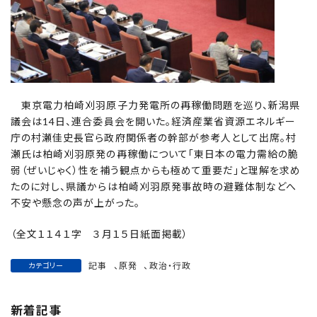
東京電力柏崎刈羽原子力発電所の再稼働問題を巡り、新潟県
議会は14日、連合委員会を開いた。経済産業省資源エネルギー
庁の村瀬佳史長官ら政府関係者の幹部が参考人として出席。村
瀬氏は柏崎刈羽原発の再稼働について「東日本の電力需給の脆
弱（ぜいじゃく）性を補う観点からも極めて重要だ」と理解を求め
たのに対し、県議からは柏崎刈羽原発事故時の避難体制などへ
不安や懸念の声が上がった。
（全文１１４１字 ３月１５日紙面掲載）
記事
、
原発
、
政治・行政
カテゴリー
新着記事