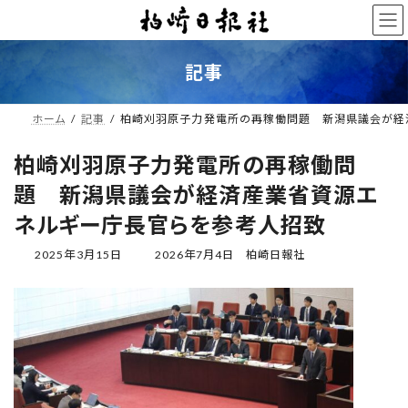
コ
ナ
ン
ビ
テ
ゲ
ン
ー
記事
ツ
シ
へ
ョ
ス
ン
ホーム
記事
柏崎刈羽原子力発電所の再稼働問題 新潟県議会が経
キ
に
ッ
移
柏崎刈羽原子力発電所の再稼働問
プ
動
題 新潟県議会が経済産業省資源エ
ネルギー庁長官らを参考人招致
最
2025年3月15日
2026年7月4日
柏崎日報社
終
更
新
日
時
: