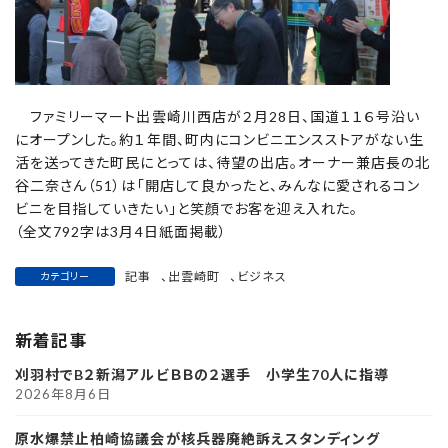
ファミリーマート出雲崎川西店が２月28日、国道１１６号沿い
にオープンした。約１年間、町内にコンビニエンスストアがない生
活を送ってきた町民にとっては、待望の出店。オーナー兼店長の北
谷二奈さん（51）は「開店して良かったと、みんなに愛されるコン
ビニを目指していきたい」と笑顔でお客を迎え入れた。
（全文792字は3月4日紙面掲載）
記事
、
出雲崎町
、
ビジネス
カテゴリー
新着記事
刈羽村でB２新潟アルビＢＢの２選手 小学生70人に指導
2026年8月6日
原水爆禁止柏崎協議会が核兵器廃絶訴えスタンディング