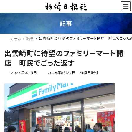
コ
ナ
ン
ビ
テ
ゲ
ン
ー
記事
ツ
シ
へ
ョ
ス
ン
ホーム
記事
出雲崎町に待望のファミリーマート開店 町民でごっ
キ
に
ッ
移
出雲崎町に待望のファミリーマート開
プ
動
店 町民でごった返す
最
2026年3月4日
2026年6月27日
柏崎日報社
終
更
新
日
時
: