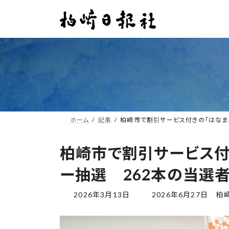
コ
ナ
ン
ビ
テ
ゲ
ン
ー
ツ
シ
へ
ョ
ス
ン
キ
に
ッ
移
プ
動
ホーム
記事
柏崎市で割引サービス付きの「はなま
柏崎市で割引サービス付
ー抽選 262本の当選
最
2026年3月13日
2026年6月27日
柏
終
更
新