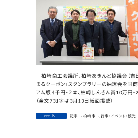
日
時
:
柏崎商工会議所、柏崎あきんど協議会（吉田
まるクーポン」スタンプラリーの抽選会を同商
アム版４千円・２本、柏崎しんきん賞10万円・
（全文731字は3月13日紙面掲載）
記事
、
柏崎市
、
行事・イベント・観光
カテゴリー