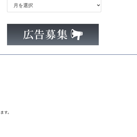
ー
カ
イ
ブ
ます。