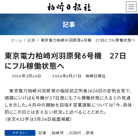
コ
ナ
ン
ビ
テ
ゲ
ン
ー
記事
ツ
シ
へ
ョ
ス
ン
ホーム
記事
東京電力柏崎刈羽原発6号機 27日にフル稼働状態へ
キ
に
ッ
移
東京電力柏崎刈羽原発6号機 27日
プ
動
にフル稼働状態へ
最
2026年3月26日
2026年6月27日
柏崎日報社
終
更
東京電力柏崎刈羽原発の稲垣武之所長は26日の定例会見で、
新
順調にいけば６号機が27日夜にもフル稼働状態に入るとの見通
日
時
しを示した。４月中の開始を目指す営業運転については「今、具体
:
的にこの日とは言えない状況」と述べるにとどめた。
（全文432字は3月26日紙面掲載）
記事
、
柏崎市
、
刈羽村
、
原発
カテゴリー