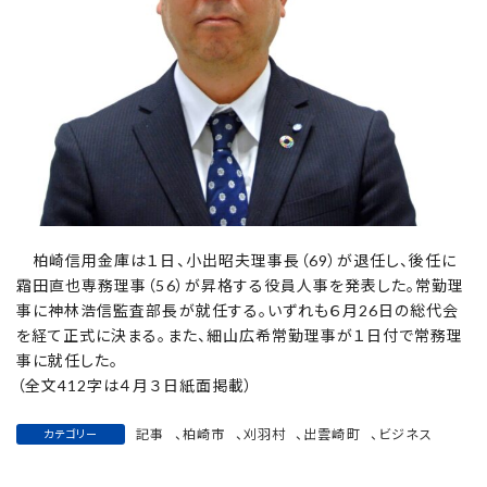
柏崎信用金庫は１日、小出昭夫理事長（69）が退任し、後任に
霜田直也専務理事（56）が昇格する役員人事を発表した。常勤理
事に神林浩信監査部長が就任する。いずれも６月26日の総代会
を経て正式に決まる。また、細山広希常勤理事が１日付で常務理
事に就任した。
（全文412字は４月３日紙面掲載）
記事
、
柏崎市
、
刈羽村
、
出雲崎町
、
ビジネス
カテゴリー