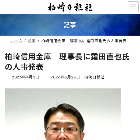
コ
ナ
ン
ビ
テ
ゲ
ン
ー
記事
ツ
シ
へ
ョ
ス
ン
ホーム
記事
柏崎信用金庫 理事長に霜田直也氏の人事発表
キ
に
ッ
移
柏崎信用金庫 理事長に霜田直也氏
プ
動
の人事発表
最
2026年4月3日
2026年6月26日
柏崎日報社
終
更
新
日
時
: