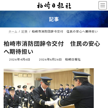
コ
ナ
ン
ビ
テ
ゲ
ン
ー
記事
ツ
シ
へ
ョ
ス
ン
ホーム
記事
柏崎市消防団辞令交付 住民の安心へ期待担い
キ
に
ッ
移
柏崎市消防団辞令交付 住民の安心
プ
動
へ期待担い
最
2026年4月6日
2026年6月26日
柏崎日報社
終
更
新
日
時
: