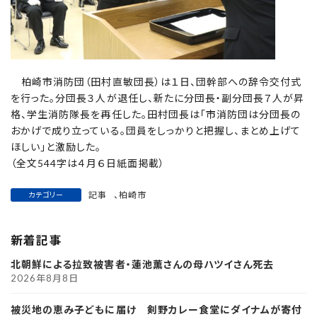
柏崎市消防団（田村直敏団長）は１日、団幹部への辞令交付式
を行った。分団長３人が退任し、新たに分団長・副分団長７人が昇
格、学生消防隊長を再任した。田村団長は「市消防団は分団長の
おかげで成り立っている。団員をしっかりと把握し、まとめ上げて
ほしい」と激励した。
（全文544字は４月６日紙面掲載）
記事
、
柏崎市
カテゴリー
新着記事
北朝鮮による拉致被害者・蓮池薫さんの母ハツイさん死去
2026年8月8日
被災地の恵み子どもに届け 剣野カレー食堂にダイナムが寄付