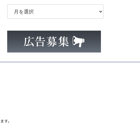
ア
ー
カ
イ
ブ
ます。