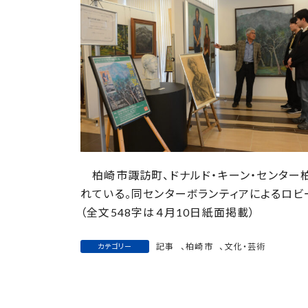
日
時
:
柏崎市諏訪町、ドナルド・キーン・センター柏
れている。同センターボランティアによるロビ
（全文548字は４月10日紙面掲載）
記事
、
柏崎市
、
文化・芸術
カテゴリー