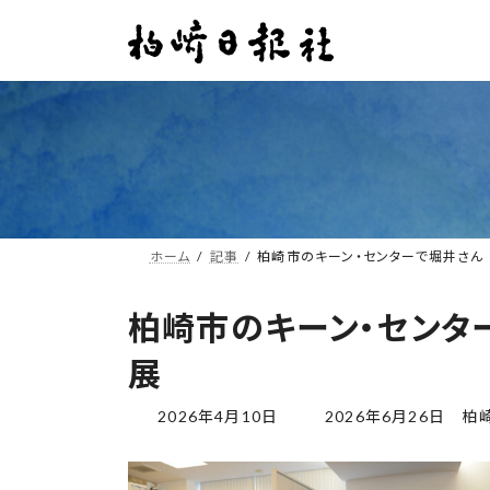
コ
ナ
ン
ビ
テ
ゲ
ン
ー
ツ
シ
へ
ョ
ス
ン
キ
に
ッ
移
プ
動
ホーム
記事
柏崎市のキーン・センターで堀井さん
柏崎市のキーン・センタ
展
最
2026年4月10日
2026年6月26日
柏
終
更
新