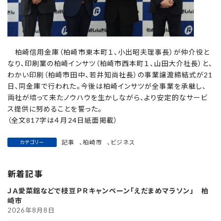
柏崎信用金庫（柏崎市東本町１、小出昭夫理事長）が仲介役と
なり、印刷業の柏崎インサツ（柏崎市西本町１、山田大介社長）と、
わかい印刷（柏崎市田中、若井知尚社長）の事業譲渡締結式が21
日、同金庫で行われた。今後は柏崎インサツが全事業を承継し、
両社が培って来たノウハウを生かしながら、より安定的なサービ
ス提供に努めることを誓った。
（全文817字は４月24日紙面掲載）
記事
、
柏崎市
、
ビジネス
カテゴリー
新着記事
ＪＡ愛菜館などで枝豆ＰＲキャンペーン「えだまめマラソン」 柏
崎市
2026年8月8日