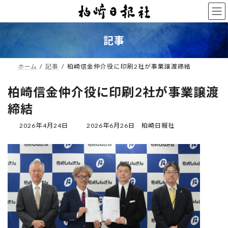
コ
ナ
ン
ビ
テ
ゲ
ン
ー
記事
ツ
シ
へ
ョ
ス
ン
ホーム
記事
柏崎信金仲介役に印刷2社が事業譲渡締結
キ
に
ッ
移
柏崎信金仲介役に印刷2社が事業譲渡
プ
動
締結
最
2026年4月24日
2026年6月26日
柏崎日報社
終
更
新
日
時
: