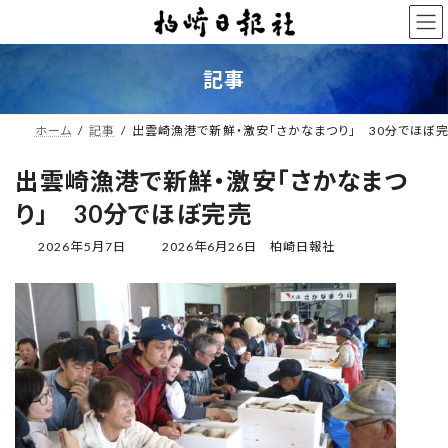
コ
ナ
ン
ビ
テ
ゲ
ン
ー
記事
ツ
シ
へ
ョ
ス
ン
ホーム
記事
出雲崎漁港で新鮮・激安「さかなまつり」 30分でほぼ
キ
に
ッ
移
出雲崎漁港で新鮮・激安「さかなまつ
プ
動
り」 30分でほぼ完売
最
2026年5月7日
2026年6月26日
柏崎日報社
終
更
新
日
時
: