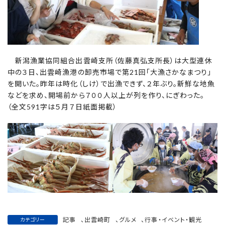
新潟漁業協同組合出雲崎支所（佐藤真弘支所長）は大型連休
中の３日、出雲崎漁港の卸売市場で第21回「大漁さかなまつり」
を開いた。昨年は時化（しけ）で出漁できず、２年ぶり。新鮮な地魚
などを求め、開場前から７００人以上が列を作り、にぎわった。
（全文591字は５月７日紙面掲載）
記事
、
出雲崎町
、
グルメ
、
行事・イベント・観光
カテゴリー