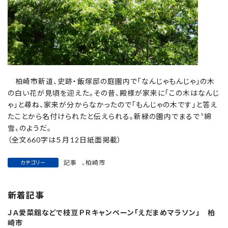
柏崎市新道、史跡・飯塚邸の庭園内で「なんじゃもんじゃ」の木
の白い花が見頃を迎えた。その昔、殿様が家来に「この木はなんじ
ゃ」と尋ね、家来が分からなかったので「もんじゃの木です」と答え
たことから名付けられたと伝えられる。新緑の園内でまるで〝綿
雪〟のようだ。
（全文660字は５月12日紙面掲載）
記事
、
柏崎市
カテゴリー
新着記事
ＪＡ愛菜館などで枝豆ＰＲキャンペーン「えだまめマラソン」 柏
崎市