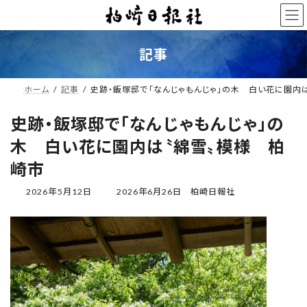
コ
ナ
ン
ビ
テ
ゲ
ン
ー
記事
ツ
シ
へ
ョ
ス
ン
ホーム
記事
史跡・飯塚邸で「なんじゃもんじゃ」の木 白い花に園内
キ
に
ッ
移
史跡・飯塚邸で「なんじゃもんじゃ」の
プ
動
木 白い花に園内は〝綿雪〟模様 柏
崎市
最
2026年5月12日
2026年6月26日
柏崎日報社
終
更
新
日
時
: