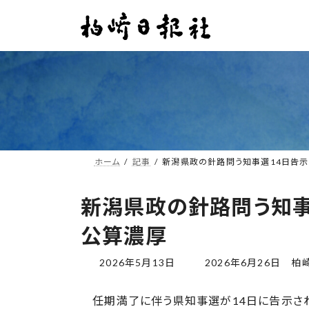
コ
ナ
ン
ビ
テ
ゲ
ン
ー
ツ
シ
へ
ョ
ス
ン
キ
に
ッ
移
プ
動
ホーム
記事
新潟県政の針路問う知事選14日告
新潟県政の針路問う知事
公算濃厚
最
2026年5月13日
2026年6月26日
柏
終
更
任期満了に伴う県知事選が14日に告示され
新