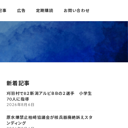
記事
広告
定期購読
お問い合わせ
新着記事
刈羽村でB２新潟アルビＢＢの２選手 小学生
70人に指導
2026年8月6日
原水爆禁止柏崎協議会が核兵器廃絶訴えスタ
ンディング