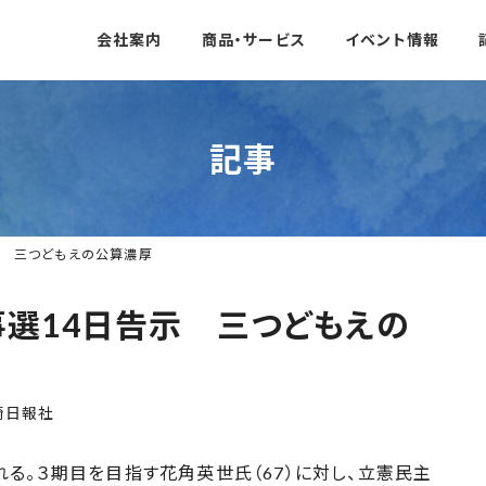
会社案内
商品・サービス
イベント情報
記事
示 三つどもえの公算濃厚
選14日告示 三つどもえの
崎日報社
る。３期目を目指す花角英世氏（67）に対し、立憲民主