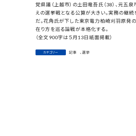
日
党県議（上越市）の土田竜吾氏（38）、元五泉
時
えの選挙戦となる公算が大きい。実務の継続
:
だ。花角氏が下した東京電力柏崎刈羽原発の
在り方を巡る論戦が本格化する。
（全文900字は５月13日紙面掲載）
記事
、
選挙
カテゴリー