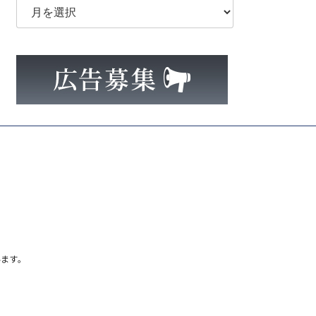
ー
カ
イ
ブ
ます。