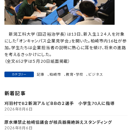
新潟工科大学（田辺裕治学長）は13日、新入生１２４人を対象
にした「オンキャンパス企業見学会」を開いた。柏崎市内16社が参
加。学生たちは企業担当者の説明に熱心に耳を傾け、将来の進路
を考えるきっかけにした。
（全文652字は５月20日紙面掲載）
記事
、
柏崎市
、
教育・学校
、
ビジネス
カテゴリー
新着記事
刈羽村でB２新潟アルビＢＢの２選手 小学生70人に指導
2026年8月6日
原水爆禁止柏崎協議会が核兵器廃絶訴えスタンディング
2026年8月6日