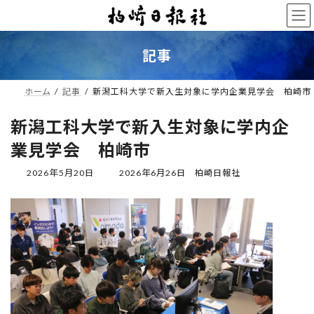
コ
ナ
ン
ビ
テ
ゲ
ン
ー
記事
ツ
シ
へ
ョ
ス
ン
ホーム
記事
新潟工科大学で新入生対象に学内企業見学会 柏崎市
キ
に
ッ
移
新潟工科大学で新入生対象に学内企
プ
動
業見学会 柏崎市
最
2026年5月20日
2026年6月26日
柏崎日報社
終
更
新
日
時
: