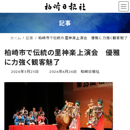
コ
ナ
ン
ビ
テ
ゲ
ン
ー
記事
ツ
シ
へ
ョ
ス
ン
ホーム
記事
柏崎市で伝統の里神楽上演会 優雅に力強く観客魅了
キ
に
ッ
移
柏崎市で伝統の里神楽上演会 優雅
プ
動
に力強く観客魅了
最
2026年5月25日
2026年6月26日
柏崎日報社
終
更
新
日
時
: