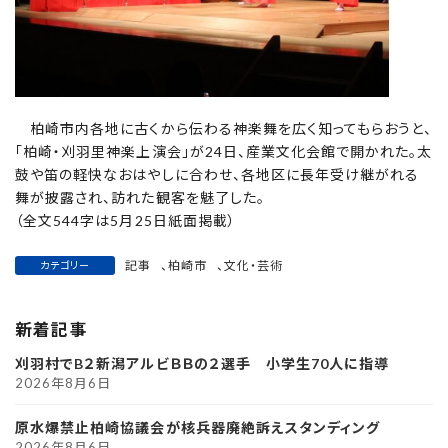
柏崎市内各地に古くから伝わる神楽舞を広く知ってもらおうと、
「柏崎・刈羽里神楽上演会」が24日、産業文化会館で開かれた。太
鼓や笛の軽快なおはやしに合わせ、各地区に長年受け継がれる
舞が披露され、訪れた観客を魅了した。
（全文544字は5月25日紙面掲載）
記事
、
柏崎市
、
文化・芸術
カテゴリー
新着記事
刈羽村でB２新潟アルビＢＢの２選手 小学生70人に指導
2026年8月6日
原水爆禁止柏崎協議会が核兵器廃絶訴えスタンディング
2026年8月6日