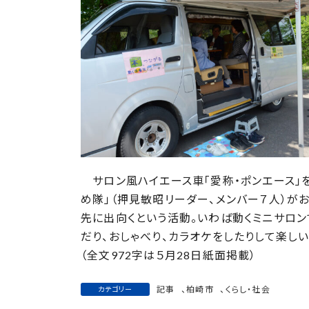
日
時
:
サロン風ハイエース車「愛称・ポンエース」を
め隊」（押見敏昭リーダー、メンバー７人）が
先に出向くという活動。いわば動くミニサロ
だり、おしゃべり、カラオケをしたりして楽し
（全文972字は５月28日紙面掲載）
記事
、
柏崎市
、
くらし・社会
カテゴリー