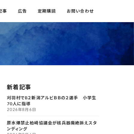
記事
広告
定期購読
お問い合わせ
新着記事
刈羽村でB２新潟アルビＢＢの２選手 小学生
70人に指導
2026年8月6日
原水爆禁止柏崎協議会が核兵器廃絶訴えスタ
ンディング