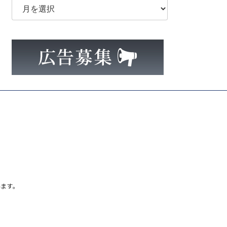
ー
カ
イ
ブ
ます。