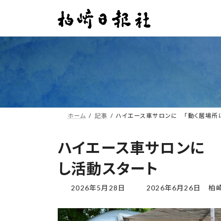
コ
ナ
ン
ビ
テ
ゲ
ン
ー
ツ
シ
へ
ョ
ス
ン
キ
に
ッ
移
プ
動
ホーム
記事
ハイエース車サロンに 「動く居場所
ハイエース車サロンに 
し活動スタート
最
2026年5月28日
2026年6月26日
柏
終
更
新