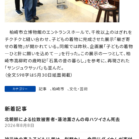
柏崎市立博物館のエントランスホールで、千枚以上のはぎれを
チクチクと縫い合わせ、子どもの着物に完成させた展示「継ぎ寄
せの着物」が開かれている。同館では昨秋、企画展「子どもの着物
―ひと針に願いを込めて―」を行った。この展示の一つとして、柏
崎市高柳町の歳時記「石黒の昔の暮らし」を参考に、再現された
「サンジュウサッパ」も並んだ。
（全文598字は5月30日紙面掲載）
記事
、
柏崎市
、
文化・芸術
カテゴリー
新着記事
北朝鮮による拉致被害者・蓮池薫さんの母ハツイさん死去
2026年8月8日