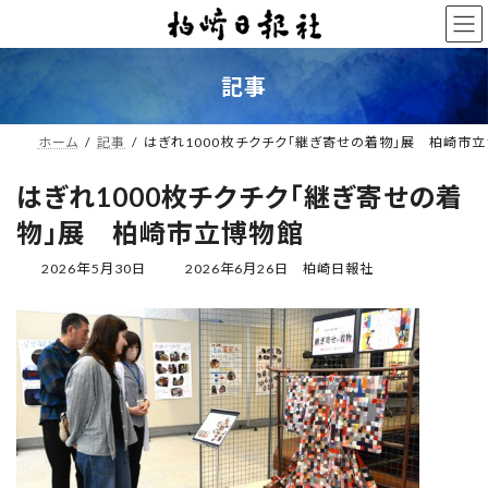
コ
ナ
ン
ビ
テ
ゲ
ン
ー
記事
ツ
シ
へ
ョ
ス
ン
ホーム
記事
はぎれ1000枚チクチク「継ぎ寄せの着物」展 柏崎市
キ
に
ッ
移
はぎれ1000枚チクチク「継ぎ寄せの着
プ
動
物」展 柏崎市立博物館
最
2026年5月30日
2026年6月26日
柏崎日報社
終
更
新
日
時
: