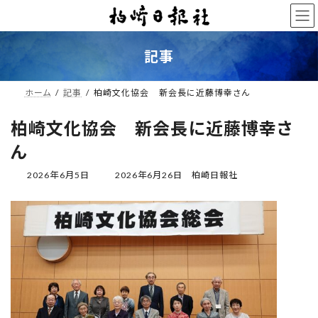
コ
ナ
ン
ビ
テ
ゲ
ン
ー
記事
ツ
シ
へ
ョ
ス
ン
ホーム
記事
柏崎文化協会 新会長に近藤博幸さん
キ
に
ッ
移
柏崎文化協会 新会長に近藤博幸さ
プ
動
ん
最
2026年6月5日
2026年6月26日
柏崎日報社
終
更
新
日
時
: