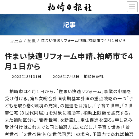
コ
ナ
ン
ビ
テ
ゲ
ン
ー
記事
ツ
シ
へ
ョ
ス
ン
ホーム
記事
住まい快適リフォーム申請、柏崎市で４月１日から
キ
に
ッ
移
住まい快適リフォーム申請、柏崎市で４
プ
動
月１日から
最
2025年3月31日
2026年7月3日
柏崎日報社
終
更
柏崎市は４月１日から、「住まい快適リフォーム」事業の申請を
新
受け付ける。第５次総合計画後期基本計画の重点戦略の一つ「子
日
時
どもを取り巻く環境の充実」の推進を目指し、「子育て世帯」「２世
:
帯住宅（３世代同居）」を対象に補助率、補助上限額を拡充する。
また補助区分に「若者世帯」を新設し、定住促進を図る。申し込み
受け付けはこれまでと同じ抽選方式。ただし、「子育て世帯」「若
者世帯」「２世帯住宅（３世代同居）」の場合、予算内であれば抽選