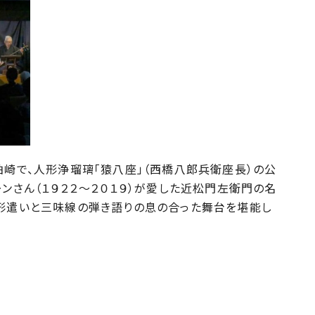
崎で、人形浄瑠璃「猿八座」（西橋八郎兵衛座長）の公
ーンさん（１９２２～２０１９）が愛した近松門左衛門の名
人形遣いと三味線の弾き語りの息の合った舞台を堪能し