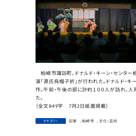
日
時
:
柏崎市諏訪町、ドナルド・キーン・センター柏
演「源氏烏帽子折」が行われた。ドナルド・キ
作。午前・午後の部に計約１００人が訪れ、
た。
（全文849字 7月2日紙面掲載）
記事
、
柏崎市
、
文化・芸術
カテゴリー