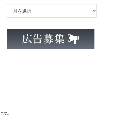
ア
ー
カ
イ
ブ
ます。