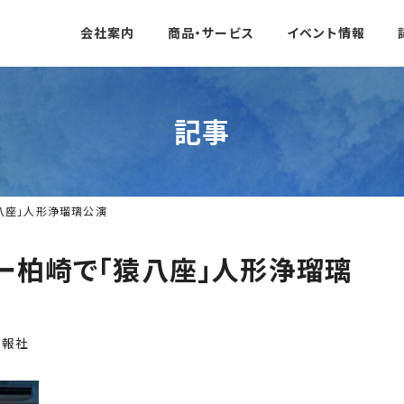
会社案内
商品・サービス
イベント情報
記事
猿八座」人形浄瑠璃公演
ター柏崎で「猿八座」人形浄瑠璃
日報社