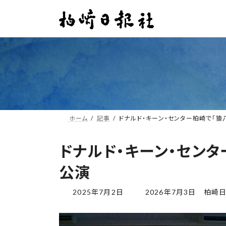
コ
ナ
ン
ビ
テ
ゲ
ン
ー
ツ
シ
へ
ョ
ス
ン
キ
に
ッ
移
プ
動
ホーム
記事
ドナルド・キーン・センター柏崎で「
ドナルド・キーン・セン
公演
最
2025年7月2日
2026年7月3日
柏崎
終
更
新