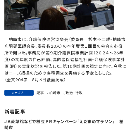
柏崎市は、介護保険運営協議会（委員長＝杉本不二雄・柏崎市
刈羽郡医師会長、委員数20人）の本年度第１回目の会合を市役
所で開いた。事務局が第９期介護保険事業計画（２０２４～26年
度）の初年度の自己評価、高齢者保健福祉計画・介護保険事業計
画（同）の実施状況を報告した。第10期計画の策定に向け、今秋に
はニーズ把握のための各種調査を実施する予定ともした。
（全文904字 8月6日紙面掲載）
記事
、
柏崎市
、
政治・行政
カテゴリー
新着記事
ＪＡ愛菜館などで枝豆ＰＲキャンペーン「えだまめマラソン」 柏
崎市