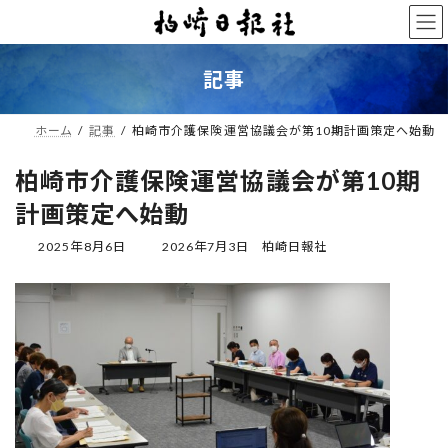
コ
ナ
ン
ビ
テ
ゲ
ン
ー
記事
ツ
シ
へ
ョ
ス
ン
ホーム
記事
柏崎市介護保険運営協議会が第10期計画策定へ始動
キ
に
ッ
移
柏崎市介護保険運営協議会が第10期
プ
動
計画策定へ始動
最
2025年8月6日
2026年7月3日
柏崎日報社
終
更
新
日
時
: