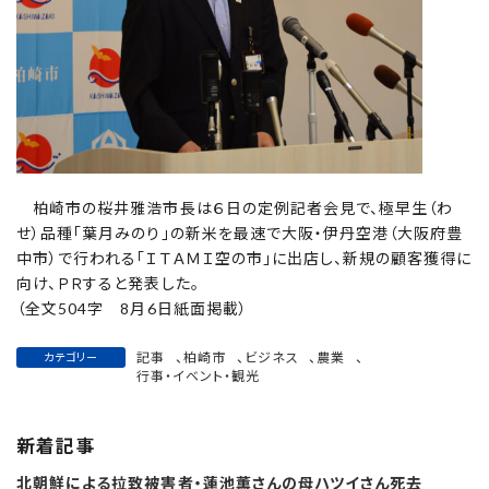
柏崎市の桜井雅浩市長は６日の定例記者会見で、極早生（わ
せ）品種「葉月みのり」の新米を最速で大阪・伊丹空港（大阪府豊
中市）で行われる「ＩＴＡＭＩ空の市」に出店し、新規の顧客獲得に
向け、ＰＲすると発表した。
（全文504字 8月6日紙面掲載）
記事
、
柏崎市
、
ビジネス
、
農業
、
カテゴリー
行事・イベント・観光
新着記事
北朝鮮による拉致被害者・蓮池薫さんの母ハツイさん死去