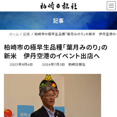
コ
ナ
ン
ビ
テ
ゲ
ン
ー
記事
ツ
シ
へ
ョ
ス
ン
ホーム
記事
柏崎市の極早生品種「葉月みのり」の新米 伊丹空港の
キ
に
ッ
移
柏崎市の極早生品種「葉月みのり」の
プ
動
新米 伊丹空港のイベント出店へ
最
2025年8月6日
2026年7月3日
柏崎日報社
終
更
新
日
時
: