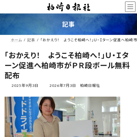
コ
ナ
ン
ビ
テ
ゲ
ン
ー
記事
ツ
シ
へ
ョ
ス
ン
ホーム
記事
「おかえり！ ようこそ柏崎へ！」Ｕ・Ｉターン促進へ柏崎
キ
に
ッ
移
「おかえり！ ようこそ柏崎へ！」Ｕ・Ｉタ
プ
動
ーン促進へ柏崎市がＰＲ段ボール無料
配布
最
2025年9月3日
2026年7月3日
柏崎日報社
終
更
新
日
時
: