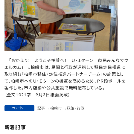
「おかえり！ ようこそ柏崎へ！ Ｕ・Ｉターン 市民みんなでウ
エルカム」―。柏崎市は、民間と行政が連携して移住定住推進に
取り組む「柏崎市移住・定住推進パートナーチーム」の施策とし
て、柏崎市へのＵ・Ｉターンの機運を高めるため、ＰＲ段ボールを
製作した。市内店舗や公共施設で無料配布している。
（全文1021字 9月3日紙面掲載）
記事
、
柏崎市
、
政治・行政
カテゴリー
新着記事