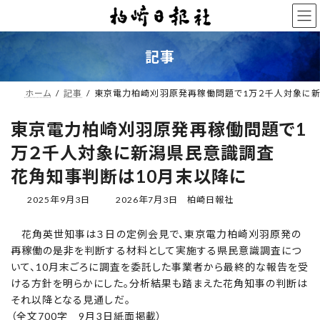
コ
ナ
ン
ビ
テ
ゲ
ン
ー
記事
ツ
シ
へ
ョ
ス
ン
ホーム
記事
東京電力柏崎刈羽原発再稼働問題で1万２千人対象に
キ
に
ッ
移
東京電力柏崎刈羽原発再稼働問題で1
プ
動
万２千人対象に新潟県民意識調査
花角知事判断は10月末以降に
最
2025年9月3日
2026年7月3日
柏崎日報社
終
更
花角英世知事は３日の定例会見で、東京電力柏崎刈羽原発の
新
再稼働の是非を判断する材料として実施する県民意識調査につ
日
時
いて、10月末ごろに調査を委託した事業者から最終的な報告を受
:
ける方針を明らかにした。分析結果も踏まえた花角知事の判断は
それ以降となる見通しだ。
（全文700字 9月3日紙面掲載）