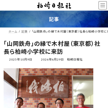
コ
ナ
ン
ビ
テ
ゲ
ン
ー
記事
ツ
シ
へ
ョ
ス
ン
ホーム
記事
「山岡鉄舟」の縁で木村屋（東京都）社長ら柏崎小学校に
キ
に
ッ
移
「山岡鉄舟」の縁で木村屋（東京都）社
プ
動
長ら柏崎小学校に来訪
最
2025年10月9日
2026年6月29日
柏崎日報社
終
更
新
日
時
: