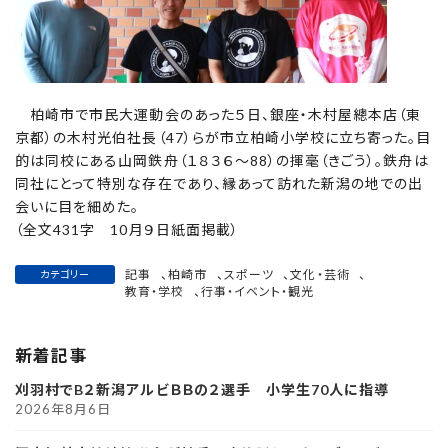
柏崎市で市民大運動会のあった５日、銀座・木村屋總本店（東
京都）の木村光伯社長（47）らが市立柏崎小学校に立ち寄った。目
的は同校にある山岡鉄舟（１８３６～88）の揮毫（きごう）。鉄舟は
同社にとって特別な存在であり、縁あって訪れた新潟の地での出
会いに目を細めた。
（全文431字 10月９日紙面掲載）
記事
、
柏崎市
、
スポーツ
、
文化・芸術
、
カテゴリー
教育・学校
、
行事・イベント・観光
新着記事
刈羽村でB２新潟アルビＢＢの２選手 小学生70人に指導
2026年8月6日