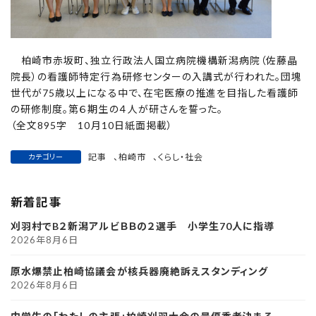
柏崎市赤坂町、独立行政法人国立病院機構新潟病院（佐藤晶
院長）の看護師特定行為研修センターの入講式が行われた。団塊
世代が75歳以上になる中で、在宅医療の推進を目指した看護師
の研修制度。第６期生の４人が研さんを誓った。
（全文895字 10月10日紙面掲載）
記事
、
柏崎市
、
くらし・社会
カテゴリー
新着記事
刈羽村でB２新潟アルビＢＢの２選手 小学生70人に指導
2026年8月6日
原水爆禁止柏崎協議会が核兵器廃絶訴えスタンディング
2026年8月6日