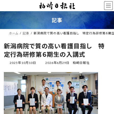
コ
ナ
ン
ビ
テ
ゲ
ン
ー
記事
ツ
シ
へ
ョ
ス
ン
ホーム
記事
新潟病院で質の高い看護目指し 特定行為研修第６期
キ
に
ッ
移
新潟病院で質の高い看護目指し 特
プ
動
定行為研修第６期生の入講式
最
2025年10月10日
2026年6月29日
柏崎日報社
終
更
新
日
時
: