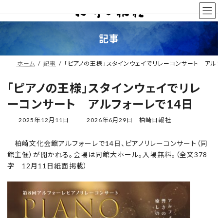
コ
ナ
ン
ビ
テ
ゲ
ン
ー
記事
ツ
シ
へ
ョ
ス
ン
ホーム
記事
「ピアノの王様」スタインウェイでリレーコンサート アル
キ
に
ッ
移
「ピアノの王様」スタインウェイでリレ
プ
動
ーコンサート アルフォーレで14日
最
2025年12月11日
2026年6月29日
柏崎日報社
終
更
柏崎文化会館アルフォーレで14日、ピアノリレーコンサート（同
新
館主催）が開かれる。会場は同館大ホール。入場無料。（全文378
日
時
字 12月11日紙面掲載）
: