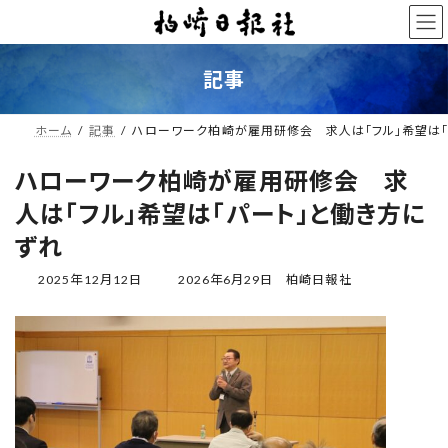
コ
ナ
ン
ビ
テ
ゲ
ン
ー
記事
ツ
シ
へ
ョ
ス
ン
ホーム
記事
ハローワーク柏崎が雇用研修会 求人は「フル」希望は「
キ
に
ッ
移
ハローワーク柏崎が雇用研修会 求
プ
動
人は「フル」希望は「パート」と働き方に
ずれ
最
2025年12月12日
2026年6月29日
柏崎日報社
終
更
新
日
時
: