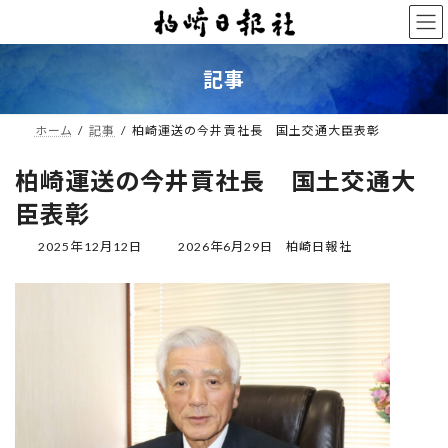
コ
ナ
ン
ビ
テ
ゲ
ン
ー
記事
ツ
シ
へ
ョ
ス
ン
ホーム
記事
柏崎運送の今井貢社長 国土交通大臣表彰
キ
に
ッ
移
柏崎運送の今井貢社長 国土交通大
プ
動
臣表彰
最
2025年12月12日
2026年6月29日
柏崎日報社
終
更
新
日
時
: