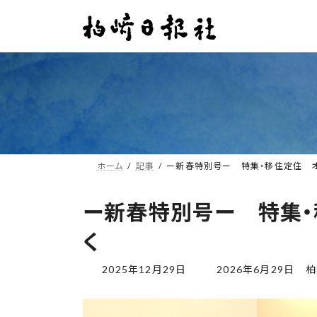
コ
ナ
ン
ビ
テ
ゲ
ン
ー
ツ
シ
へ
ョ
ス
ン
キ
に
ッ
移
プ
動
ホーム
記事
ー新春特別号ー 特集・移住定住 
ー新春特別号ー 特集
く
最
2025年12月29日
2026年6月29日
柏
終
更
新