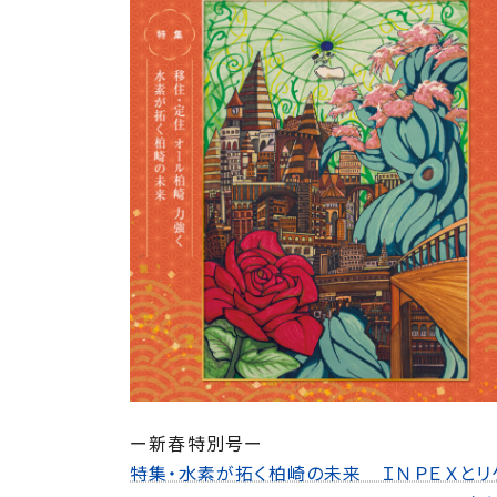
ー新春特別号ー
特集・水素が拓く柏崎の未来 ＩＮＰＥＸとリ