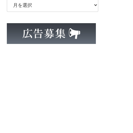
ー
カ
イ
ブ