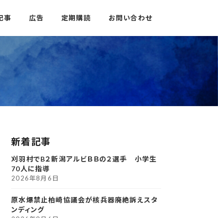
記事
広告
定期購読
お問い合わせ
新着記事
刈羽村でB２新潟アルビＢＢの２選手 小学生
70人に指導
2026年8月6日
原水爆禁止柏崎協議会が核兵器廃絶訴えスタ
ンディング