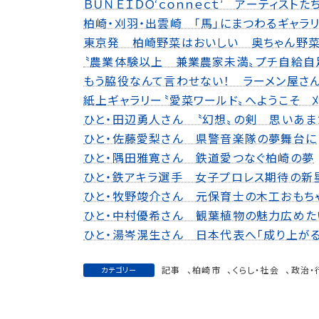
ＢＵＮＥＩＤＯ‘ｃｏｎｎｅｃｔ’ アーティストた
柏崎・刈羽・出雲崎 「馬」にまつわるギャラ
東京発 柏崎野菜はおいしい 奥ちゃん野菜
〝農業体験以上 兼業農家未満〟プチ自給自
もう脇役なんて言わせない！ ラーメン屋さん
紙上ギャラリー〝愛菜ワールド〟へようこそ
ひと・田辺勇人さん 〝幻想〟の剣 思いあま
ひと・佐藤愛梨さん 県警音楽隊の夢舞台に
ひと・隅田雅寛さん 鉄道愛つなぐ柏崎の夢
ひと・鉄アキラ選手 女子プロレス期待の新
ひと・牧野竣介さん 元保育士の木工おもち
ひと・中村優希さん 観葉植物の魅力広めた
ひと・湯岑滉生さん 日本代表へ「成り上がる
記事
、
柏崎市
、
くらし・社会
、
政治・
カテゴリー