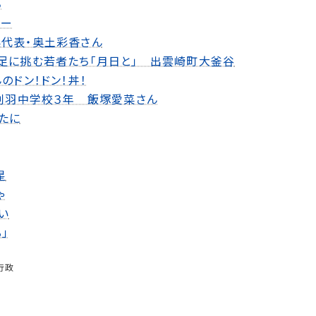
ち
リー
代表・奥土彩香さん
足に挑む若者たち「月日と」 出雲崎町大釜谷
のドン！ドン！丼！
 刈羽中学校３年 飯塚愛菜さん
たに
星
ゃ
い
」
行政