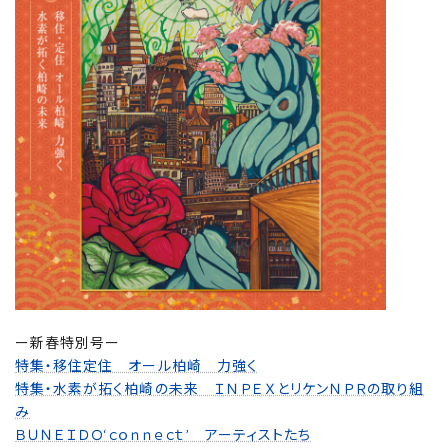
ー新春特別号ー
特集・移住定住 オール柏崎 力強く
特集・水素が拓く柏崎の未来 ＩＮＰＥＸとリケンＮＰＲの取り組
み
ＢＵＮＥＩＤＯ‘ｃｏｎｎｅｃｔ’ アーティストたち