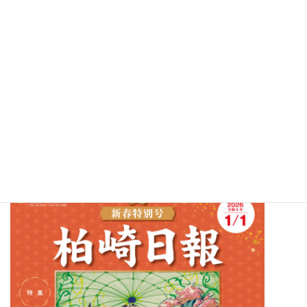
柏崎市内最大規模の美術展として親しまれる市美術展覧会
（通称・市展、市、市教委主催、刈羽村教委共催）。第68回を数えた
2025年度の市展で、刈羽中学校３年・飯塚愛菜さんは洋画部門
で柏崎日報美術振興賞を受けた。今年の入賞者中の最年少だっ
た。（全文1064字は柏崎日報新春特別号掲載）
柏崎日報 新春特別号（税込み1500円）好評発売中 取り扱い
店は
こちら