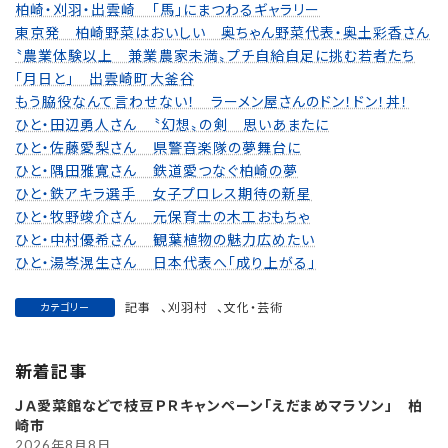
柏崎・刈羽・出雲崎 「馬」にまつわるギャラリー
東京発 柏崎野菜はおいしい 奥ちゃん野菜代表・奥土彩香さん
〝農業体験以上 兼業農家未満〟プチ自給自足に挑む若者たち
「月日と」 出雲崎町大釜谷
もう脇役なんて言わせない！ ラーメン屋さんのドン！ドン！丼！
ひと・田辺勇人さん 〝幻想〟の剣 思いあまたに
ひと・佐藤愛梨さん 県警音楽隊の夢舞台に
ひと・隅田雅寛さん 鉄道愛つなぐ柏崎の夢
ひと・鉄アキラ選手 女子プロレス期待の新星
ひと・牧野竣介さん 元保育士の木工おもちゃ
ひと・中村優希さん 観葉植物の魅力広めたい
ひと・湯岑滉生さん 日本代表へ「成り上がる」
記事
、
刈羽村
、
文化・芸術
カテゴリー
新着記事
ＪＡ愛菜館などで枝豆ＰＲキャンペーン「えだまめマラソン」 柏
崎市
2026年8月8日