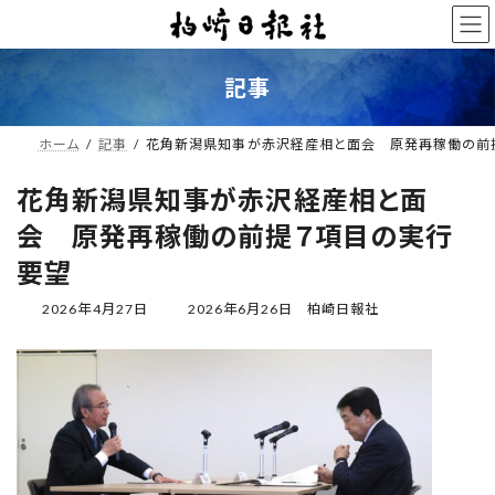
コ
ナ
ン
ビ
テ
ゲ
ン
ー
記事
ツ
シ
へ
ョ
ス
ン
ホーム
記事
花角新潟県知事が赤沢経産相と面会 原発再稼働の前
キ
に
ッ
移
花角新潟県知事が赤沢経産相と面
プ
動
会 原発再稼働の前提７項目の実行
要望
最
2026年4月27日
2026年6月26日
柏崎日報社
終
更
新
日
時
: