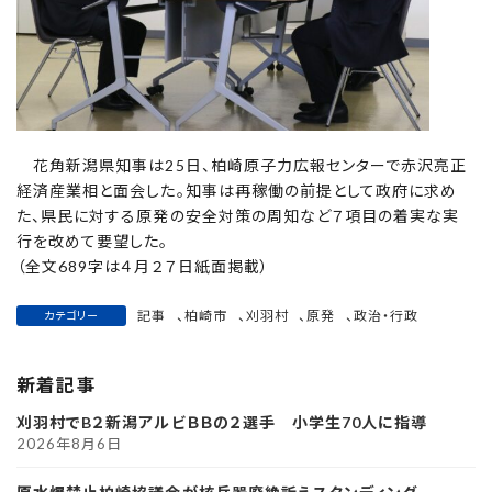
花角新潟県知事は25日、柏崎原子力広報センターで赤沢亮正
経済産業相と面会した。知事は再稼働の前提として政府に求め
た、県民に対する原発の安全対策の周知など７項目の着実な実
行を改めて要望した。
（全文689字は４月２７日紙面掲載）
記事
、
柏崎市
、
刈羽村
、
原発
、
政治・行政
カテゴリー
新着記事
刈羽村でB２新潟アルビＢＢの２選手 小学生70人に指導
2026年8月6日