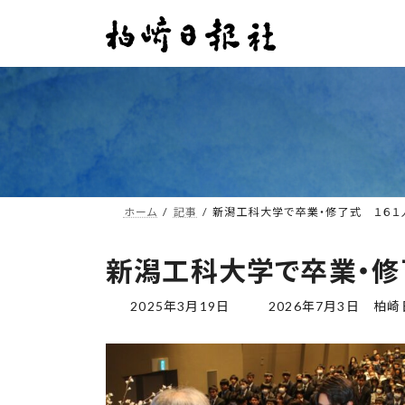
コ
ナ
ン
ビ
テ
ゲ
ン
ー
ツ
シ
へ
ョ
ス
ン
キ
に
ッ
移
プ
動
ホーム
記事
新潟工科大学で卒業・修了式 １６
新潟工科大学で卒業・修
最
2025年3月19日
2026年7月3日
柏崎
終
更
新
日
時