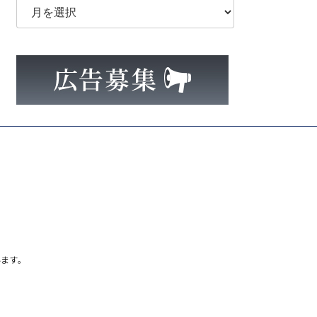
ー
カ
イ
ブ
ます。