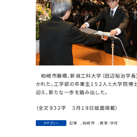
:
柏崎市藤橋、新潟工科大学（田辺裕治学長）
かれた。工学部の卒業生１５２人と大学院博
迎え、新たな一歩を踏み出した。
（全文９３２字 ３月１９日紙面掲載）
記事
、
柏崎市
、
教育・学校
カテゴリー