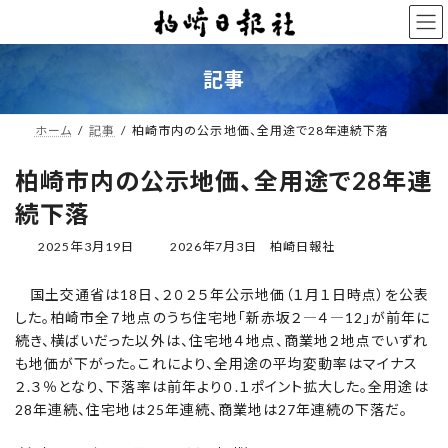
コ
ナ
ン
ビ
テ
ゲ
ン
ー
記事
ツ
シ
へ
ョ
ス
ン
ホーム
記事
柏崎市内の公示地価、全用途で28年連続下落
キ
に
ッ
移
柏崎市内の公示地価、全用途で28年連
プ
動
続下落
最
2025年3月19日
2026年7月3日
柏崎日報社
終
更
国土交通省は18日、２０２５年公示地価（１月１日時点）を公表
新
した。柏崎市全７地点のうち住宅地「新赤坂２―４―12」が前年に
日
時
続き、横ばいだった以外は、住宅地４地点、商業地２地点でいずれ
:
も地価が下がった。これにより、全用途の平均変動率はマイナス
２.３％となり、下落率は前年より０.１ポイント拡大した。全用途は
28年連続、住宅地は25年連続、商業地は27年連続の下落だ。