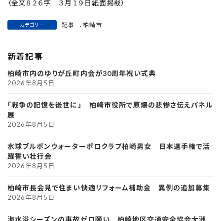
（全文８２６字 ３月１９日紙面掲載）
記事
、
柏崎市
カテゴリー
新着記事
柏崎市内のゆりが丘町内会が30周年祝い式典
2026年8月5日
「戦争の記憶を後世に」 柏崎市役所で原爆の悲惨さ伝えパネル
展
2026年8月5日
水球ブルボンウォーターポロクラブ柏崎男女 日本選手権で活
躍誓い壮行会
2026年8月5日
柏崎市長会見で住まい快適リフォーム補助金 異例の追加募集
2026年8月5日
海水浴シーズンの事故ゼロ願い 柏崎地区交通安全協会大洲