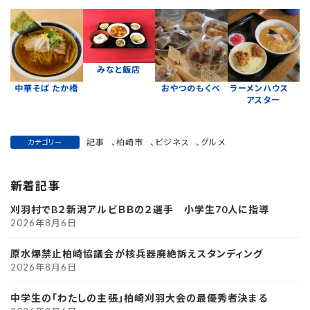
みなと飯店
中華そば たか橋
おやつのもくべ
ラーメンハウス
アスター
記事
、
柏崎市
、
ビジネス
、
グルメ
カテゴリー
新着記事
刈羽村でB２新潟アルビＢＢの２選手 小学生70人に指導
2026年8月6日
原水爆禁止柏崎協議会が核兵器廃絶訴えスタンディング
2026年8月6日
中学生の「わたしの主張」柏崎刈羽大会の最優秀者決まる