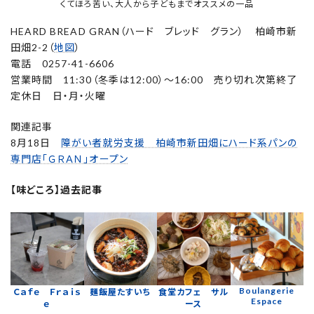
くてほろ苦い、大人から子どもまでオススメの一品
HEARD BREAD GRAN（ハード ブレッド グラン） 柏崎市新
田畑2-2（
地図
）
電話 0257-41-6606
営業時間 11:30（冬季は12:00）～16:00 売り切れ次第終了
定休日 日・月・火曜
関連記事
8月18日
障がい者就労支援 柏崎市新田畑にハード系パンの
専門店「ＧＲＡＮ」オープン
【味どころ】過去記事
Boulangerie
Ｃａｆｅ Ｆｒａｉｓ
麺飯屋たすいち
食堂カフェ サル
Espace
ｅ
ース