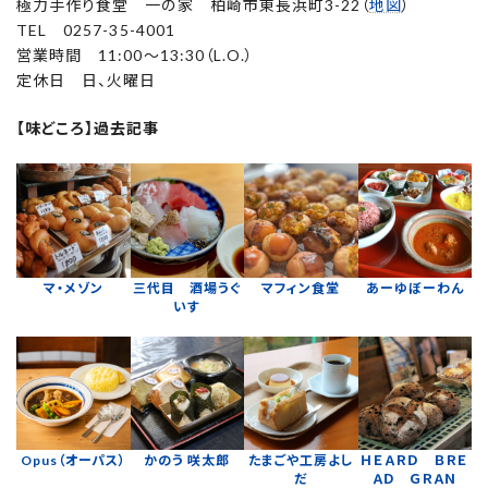
極力手作り食堂 一の家 柏崎市東長浜町3-22（
地図
）
TEL 0257-35-4001
営業時間 11:00～13:30（L.O.）
定休日 日、火曜日
【味どころ】過去記事
マ・メゾン
三代目 酒場うぐ
マフィン食堂
あーゆぼーわん
いす
Opus（オーパス）
かのう 咲太郎
たまごや工房よし
ＨＥＡＲＤ ＢＲＥ
だ
ＡＤ ＧＲＡＮ