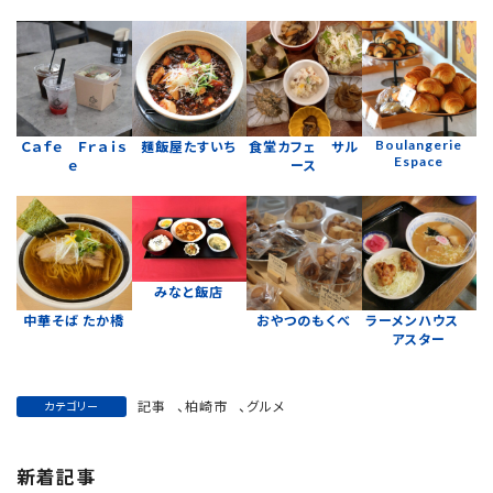
Boulangerie
Ｃａｆｅ Ｆｒａｉｓ
麺飯屋たすいち
食堂カフェ サル
Espace
ｅ
ース
みなと飯店
中華そば たか橋
おやつのもくべ
ラーメンハウス
アスター
記事
、
柏崎市
、
グルメ
カテゴリー
新着記事